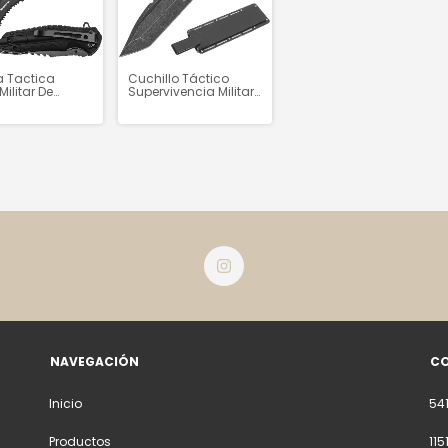
Cuchillo Táctico
a Tactica
Supervivencia Militar
Militar De
Defensa Gris "xtreme"
ivencia Con
- H2465
al Negro -
NAVEGACIÓN
C
Inicio
54
Productos
11