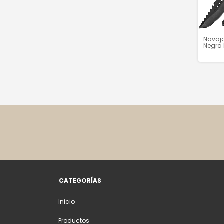
Navaj
Negra 
Superv
Pedern
H3002
CATEGORÍAS
Inicio
Productos