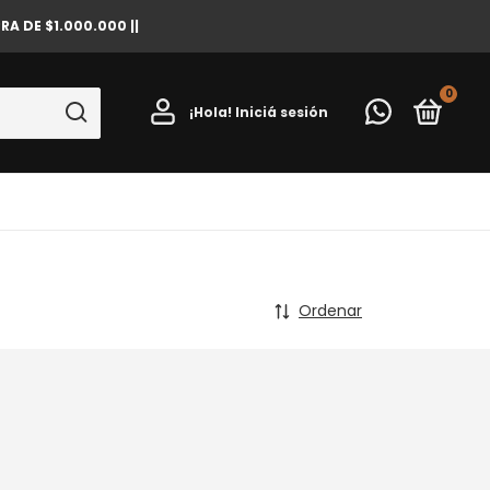
A DE $1.000.000 ||
0
¡Hola!
Iniciá sesión
Ordenar