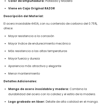
Color de Empuñadura:
Plateado y Madera
Viene en Caja Original RAZOR
Descripción del Material:
El acero inoxidable 440A, con su contenido de carbono del 0.75%,
ofrece:
Mayor resistencia a la corrosión
Mayor índice de endurecimiento mecánico
Más resistencia a las altas temperaturas
Mayor fuerza y dureza
Apariencia más atractiva y elegante
Menor mantenimiento
Detalles Adicionales:
Mango de acero inoxidable y madera:
Combina la
durabilidad del acero con la calidez y el estilo de la madera.
Logo grabado en láser:
Detalle de alta calidad en el mango.