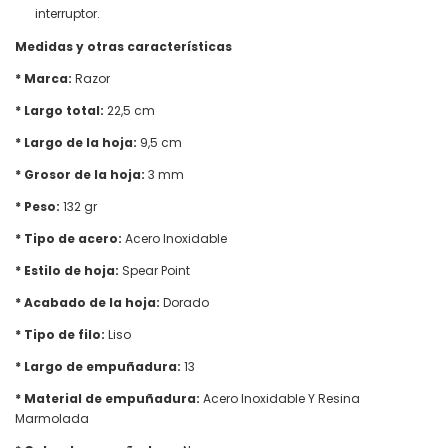
interruptor.
Medidas y otras características
* Marca:
Razor
* Largo total:
22,5 cm
* Largo de la hoja:
9,5 cm
* Grosor de la hoja:
3 mm
* Peso:
132 gr
* Tipo de acero:
Acero Inoxidable
* Estilo de hoja:
Spear Point
* Acabado de la hoja:
Dorado
* Tipo de filo:
Liso
* Largo de empuñadura:
13
* Material de empuñadura:
Acero Inoxidable Y Resina
Marmolada