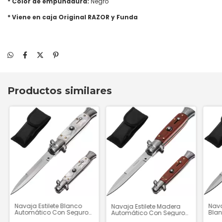
* Color de empuñadura:
Negro
* Viene en caja Original RAZOR y Funda
Productos similares
Navaja Estilete Blanco
Nava
Navaja Estilete Madera
Automático Con Seguro
Bla
Automático Con Seguro
"Marble" - H2631
Segu
"Woodland" - H2632