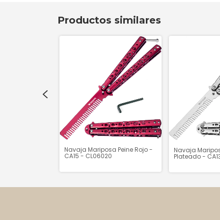
Productos similares
a Sin Filo
Navaja Mariposa Peine Rojo -
Navaja Maripos
 LB236 -
CA15 - CL06020
Plateado - CA1