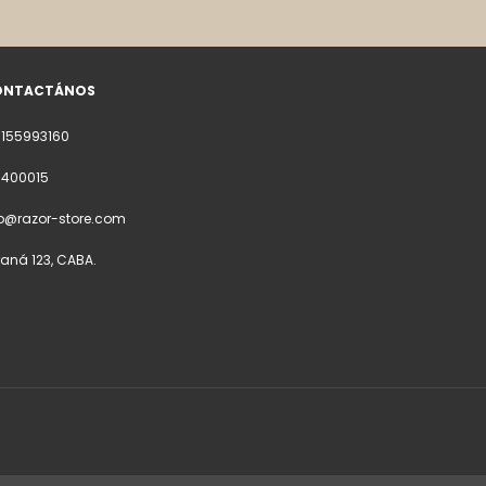
ONTACTÁNOS
1155993160
51400015
fo@razor-store.com
raná 123, CABA.