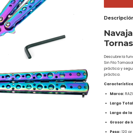
Descripció
Navaja
Torna
Descubre la fun
Sin Filo Tornas
práctica y segu
práctica.
Característica
Marca:
RAZ
Largo Total
Largo de la
Grosor de l
Peso:
120 gr