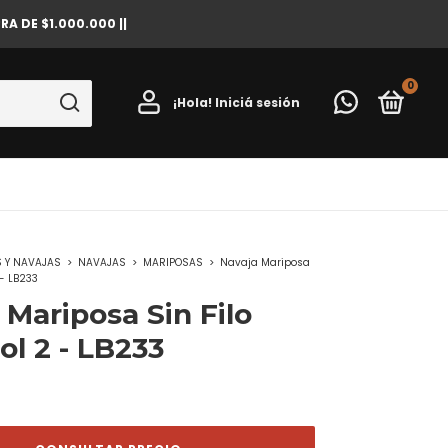
A DE $1.000.000 ||
0
¡Hola!
Iniciá sesión
S Y NAVAJAS
>
NAVAJAS
>
MARIPOSAS
>
Navaja Mariposa
 - LB233
 Mariposa Sin Filo
ol 2 - LB233