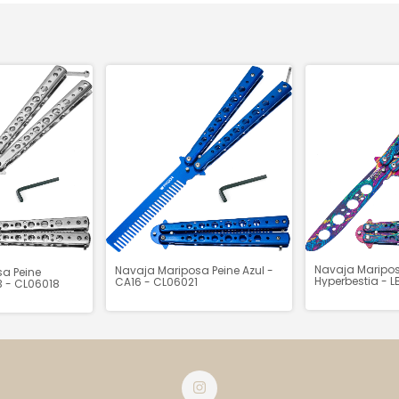
Navaja Mariposa
Navaja Mariposa Peine Azul -
a Peine
Hyperbestia - L
CA16 - CL06021
3 - CL06018