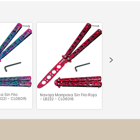
 Sin Filo
Navaja Mariposa Sin Filo Roja
Navaja Maripos
B221 - CL06015
- LB232 - CL06016
Dorado - LB215