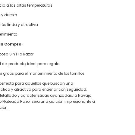
cia a las altas temperaturas
 y dureza
ás linda y atractiva
enimiento
la Compra:
osa Sin Filo Razor
l del producto, ideal para regalo
r gratis para el mantenimiento de los tornillos
 perfecta para aquellos que buscan una
ctica y atractiva para entrenar con seguridad.
etallado y características avanzadas, la Navaja
lo Plateada Razor será una adición impresionante a
ción.