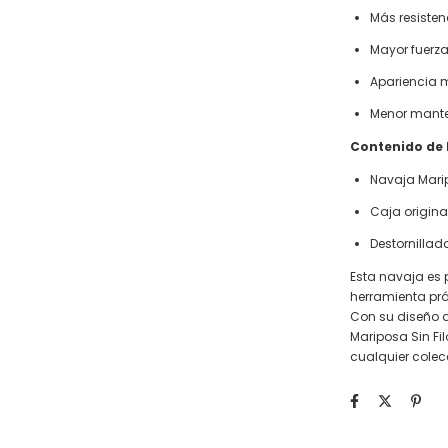
Más resisten
Mayor fuerza
Apariencia m
Menor mant
Contenido de 
Navaja Marip
Caja origina
Destornillado
Esta navaja es
herramienta prá
Con su diseño d
Mariposa Sin Fi
cualquier colec