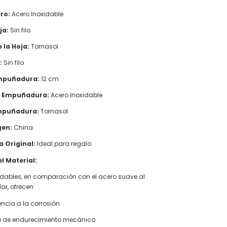
ro:
Acero Inoxidable
ja:
Sin filo
 la Hoja:
Tornasol
:
Sin filo
mpuñadura:
12 cm
e Empuñadura:
Acero Inoxidable
mpuñadura:
Tornasol
gen:
China
a Original:
Ideal para regalo
l Material:
idables, en comparación con el acero suave al
r, ofrecen:
encia a la corrosión
e de endurecimiento mecánico