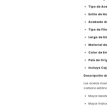
Tipo de Ace
Estilo de Ho
Acabado de
Tipo de Filo
Largo de E
Material d
Color de E
País de Ori
Incluye Caj
Descripción de
Los aceros inox
carbono estánda
Mayor resist
Mayor índic