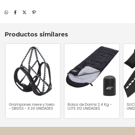
Productos similares
Grampones nieve y hielo
Bolsa de Dormir 2.4 Kg -
SLIC
- DB003 - X 20 UNIDADES
LOTE X12 UNIDADES
UNI