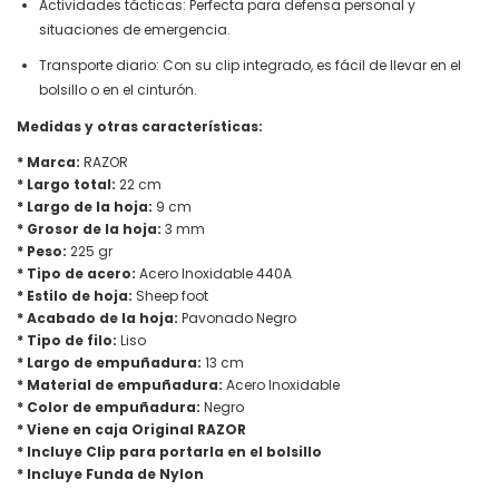
Actividades tácticas: Perfecta para defensa personal y
situaciones de emergencia.
Transporte diario: Con su clip integrado, es fácil de llevar en el
bolsillo o en el cinturón.
Medidas y otras características:
* Marca:
RAZOR
* Largo total:
22 cm
* Largo de la hoja:
9 cm
* Grosor de la hoja:
3 mm
* Peso:
225 gr
* Tipo de acero:
Acero Inoxidable 440A
* Estilo de hoja:
Sheep foot
* Acabado de la hoja:
Pavonado Negro
* Tipo de filo:
Liso
* Largo de empuñadura:
13 cm
* Material de empuñadura:
Acero Inoxidable
* Color de empuñadura:
Negro
* Viene en caja Original RAZOR
* Incluye Clip para portarla en el bolsillo
* Incluye Funda de Nylon