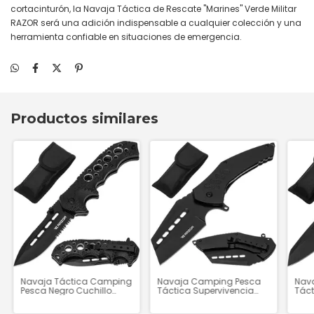
cortacinturón, la Navaja Táctica de Rescate "Marines" Verde Militar
RAZOR será una adición indispensable a cualquier colección y una
herramienta confiable en situaciones de emergencia.
Productos similares
Navaja Táctica Camping
Navaja Camping Pesca
Nava
Pesca Negro Cuchillo
Táctica Supervivencia
Táct
Supervivencia
Cuchillo Negro "Slicer" -
Arge
"Contender" - H2229
H2473